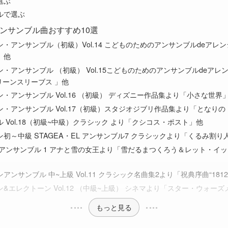
選ぶ
ルで選ぶ
ンサンブル曲おすすめ10選
・アンサンブル（初級）Vol.14 こどものためのアンサンブルdeアレ
」他
・アンサンブル （初級） Vol.15こどものためのアンサンブルdeアレ
グリーンスリーブス 」他
・アンサンブル Vol.16 （初級） ディズニー作品集より「小さな世界
・アンサンブル Vol.17（初級）スタジオジブリ作品集より「となり
 Vol.18（初級~中級）クラシック より「クシコス・ポスト」他
初～中級 STAGEA・EL アンサンブル7 クラシックより「くるみ割り
 アンサンブル 1 アナと雪の女王より「雪だるまつくろう＆レット・イ
アンサンブル 中~上級 Vol.11 クラシック名曲集2より「祝典序曲“1812
&エレクトーン Vol.12 （中級~上級） シネマより「スター・ウォー
もっと見る