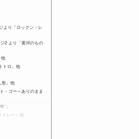
ンジより「ロックン・レ
ンジ2 より「黄河のもの
」他
のトトロ」他
人形」他
ット・ゴー～ありのまま
年”」
ズメドレー」他