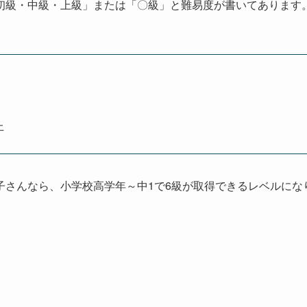
初級・中級・上級」または「〇級」と難易度が書いてあります
上
子さんなら、小学校高学年～中1で6級が取得できるレベルにな