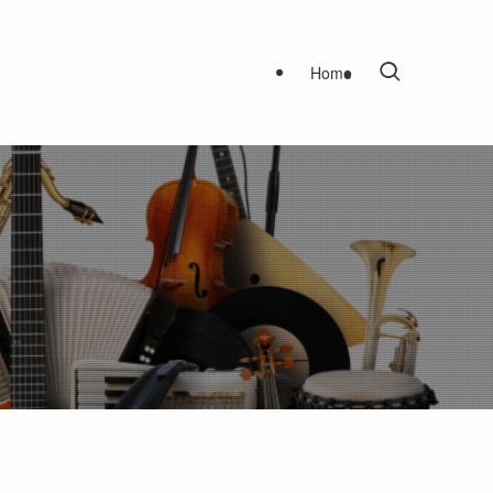
Home
！