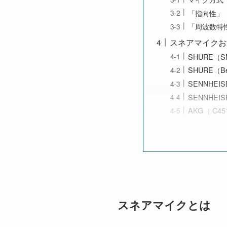
「指向性」
「周波数特
スネアマイクお
SHURE（S
SHURE（Be
SENNHEIS
SENNHEIS
AKG（ C45
スネアマイクとは