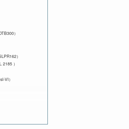
B300）
PR162）
2185 ）
-VI）